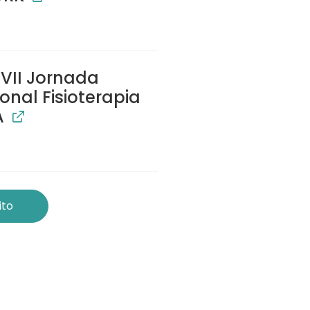
VII Jornada
onal Fisioterapia
A
ito