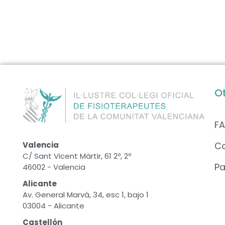
O
F
C
Valencia
C/ Sant Vicent Màrtir, 61 2º, 2º
Pa
46002 - Valencia
Alicante
Av. General Marvá, 34, esc 1, bajo 1
03004 - Alicante
Castellón