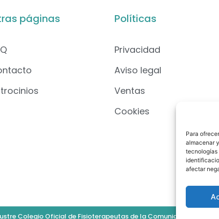
tras páginas
Políticas
AQ
Privacidad
ontacto
Aviso legal
trocinios
Ventas
Cookies
Para ofrecer
almacenar y/
tecnologías
identificaci
afectar nega
A
ustre Colegio Oficial de Fisioterapeutas de la Comunidad Valenciana.