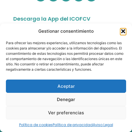
Descarga la App del ICOFCV
Gestionar consentimiento
Para ofrecer las mejores experiencias, utilizamos tecnologías como las
cookies para almacenar y/o acceder a la información del dispositivo. El
consentimiento de estas tecnologías nos permitirá procesar datos como
el comportamiento de navegación o las identificaciones únicas en este
sitio. No consentir o retirar el consentimiento, puede afectar
app.colfisiocv.com
negativamente a ciertas características y funciones.
Aceptar
Denegar
© Copyright 2026- Ilustre Colegio Oficial de
Fisioterapeutas de la Comunidad Valenciana. All rights
Ver preferencias
reserved.
Política de cookies
Política de privacidad
Aviso Legal