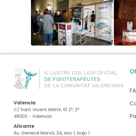
O
F
C
Valencia
C/ Sant Vicent Màrtir, 61 2º, 2º
Pa
46002 - Valencia
Alicante
Av. General Marvá, 34, esc 1, bajo 1