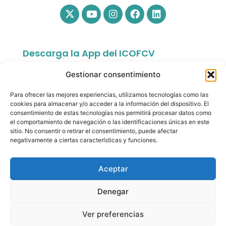
Descarga la App del ICOFCV
Gestionar consentimiento
Para ofrecer las mejores experiencias, utilizamos tecnologías como las
cookies para almacenar y/o acceder a la información del dispositivo. El
consentimiento de estas tecnologías nos permitirá procesar datos como
el comportamiento de navegación o las identificaciones únicas en este
sitio. No consentir o retirar el consentimiento, puede afectar
app.colfisiocv.com
negativamente a ciertas características y funciones.
Aceptar
Denegar
© Copyright 2026- Ilustre Colegio Oficial de
Fisioterapeutas de la Comunidad Valenciana. All rights
Ver preferencias
reserved.